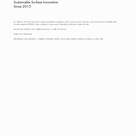
Sustainable Surface Innovation
Since 2015
Jan Veldhoen má 40 let zkušeností s interiérovými látkami a designem a jeho výzkum nových možností využití recyklovaných materiálů vedl k
vytvoření společnosti BUXKIN a řady udržitelných žebrovaných materiálů pro čalounění a potahování stěn.
Recyklované materiály, které nedělají kompromisy v kvalitě ani funkčnosti.
Made in the Netherlands.
Rádi přijmeme vaše požadavky v angličtině, holandštině, němčině, francouzštině, polštině a češtině pro projekty po celém světě.