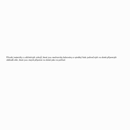
Přírodní materiály z udržitelných zdrojů, které jsou mechanicky žebrovány a vytvářejí řadu jedinečných na dotek příjemných
obkladů stěn, které jsou stejně příjemné na dotek jako na pohled.