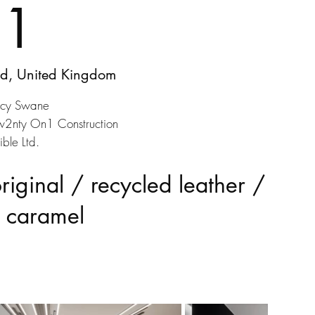
21
d, United Kingdom
Lucy Swane
w2nty On1 Construction
ible Ltd.
iginal / recycled leather /
 caramel