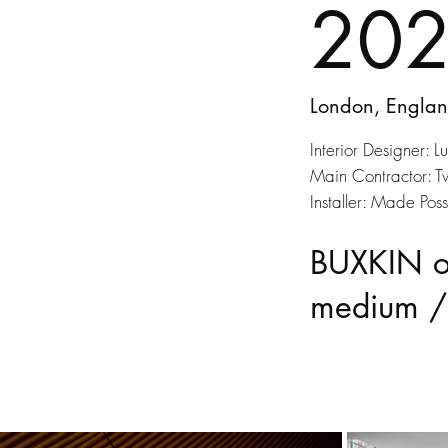
20
London, Englan
Interior Designer: 
Main Contractor: T
Installer: Made Poss
BUXKIN or
medium /